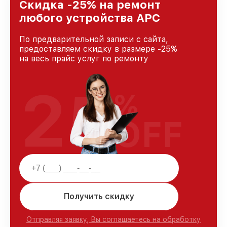
Ростове-на-Дону, постоянно повышая уровень
Скидка -25% на ремонт
доверия и лояльности наших клиентов.
любого устройства APC
По предварительной записи с сайта,
предоставляем скидку в размере -25%
на весь прайс услуг по ремонту
25
%
OFF
Получить скидку
Отправляя заявку, Вы соглашаетесь на обработку