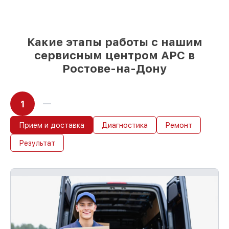
выбору
– под любые финансовые
возможности
85%
работ в течение пары часов, при
условии, что обслуживание начинается
Какие этапы работы с нашим
сразу
сервисным центром APC в
Ростове-на-Дону
1
Прием и доставка
Диагностика
Ремонт
Результат